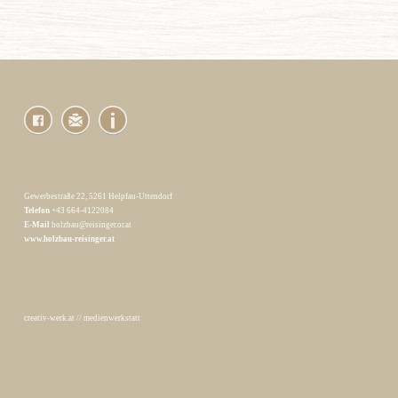
Gewerbestraße 22, 5261 Helpfau-Uttendorf
Telefon
+43 664-4122084
E-Mail
holzbau@reisinger.or.at
www.holzbau-reisinger.at
creativ-werk.at
//
medienwerkstatt