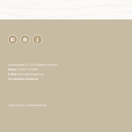
Gewerbestraße 22, 5261 Helpfau-Uttendorf
Telefon
+43 664-4122084
E-Mail
holzbau@reisinger.or.at
www.holzbau-reisinger.at
creativ-werk.at
//
medienwerkstatt