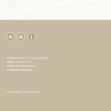
Gewerbestraße 22, 5261 Helpfau-Uttendorf
Telefon
+43 664-4122084
E-Mail
holzbau@reisinger.or.at
www.holzbau-reisinger.at
creativ-werk.at
//
medienwerkstatt