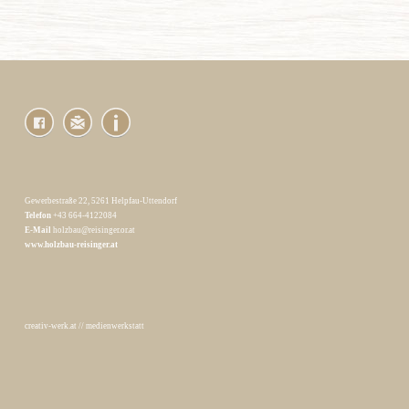
Gewerbestraße 22, 5261 Helpfau-Uttendorf
Telefon
+43 664-4122084
E-Mail
holzbau@reisinger.or.at
www.holzbau-reisinger.at
creativ-werk.at
//
medienwerkstatt