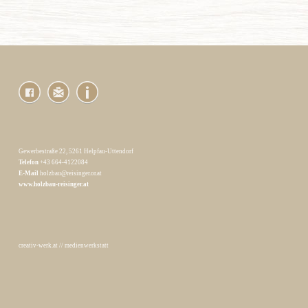
Gewerbestraße 22, 5261 Helpfau-Uttendorf
Telefon
+43 664-4122084
E-Mail
holzbau@reisinger.or.at
www.holzbau-reisinger.at
creativ-werk.at
//
medienwerkstatt