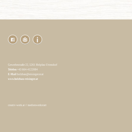
Gewerbestraße 22, 5261 Helpfau-Uttendorf
Telefon
+43 664-4122084
E-Mail
holzbau@reisinger.or.at
www.holzbau-reisinger.at
creativ-werk.at
//
medienwerkstatt