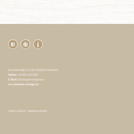
Gewerbestraße 22, 5261 Helpfau-Uttendorf
Telefon
+43 664-4122084
E-Mail
holzbau@reisinger.or.at
www.holzbau-reisinger.at
creativ-werk.at
//
medienwerkstatt