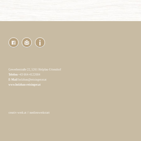
Gewerbestraße 22, 5261 Helpfau-Uttendorf
Telefon
+43 664-4122084
E-Mail
holzbau@reisinger.or.at
www.holzbau-reisinger.at
creativ-werk.at
//
medienwerkstatt