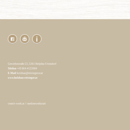
Gewerbestraße 22, 5261 Helpfau-Uttendorf
Telefon
+43 664-4122084
E-Mail
holzbau@reisinger.or.at
www.holzbau-reisinger.at
creativ-werk.at
//
medienwerkstatt