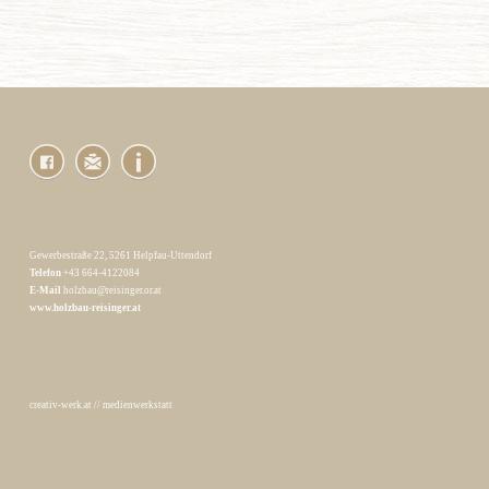
Gewerbestraße 22, 5261 Helpfau-Uttendorf
Telefon
+43 664-4122084
E-Mail
holzbau@reisinger.or.at
www.holzbau-reisinger.at
creativ-werk.at
//
medienwerkstatt